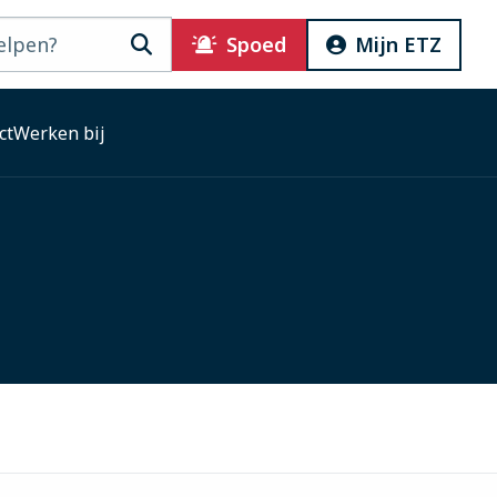
Zoeken
Spoed
Mijn ETZ
ct
Werken bij