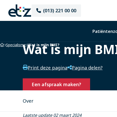
Elisabeth-
(013) 221 00 00
TweeSteden
Ziekenhuis
Patiëntenz
Wat is mijn BM
Home
Specialisme
Wat is mijn BMI?
Print deze pagina
Pagina delen?
Een afspraak maken?
Over
Laatste update 02 maart 2024