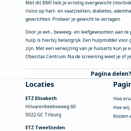
Met dit BMI heb je ernstig overgewicht (morbide
risico op hart- en vaatziekten, diabetes, ademha
gewrichten. Probeer je gewicht te verlagen.
Door je eet-, beweeg- en leefgewoonten aan te p
hulp is hierbij belangrijk. Een hulpmiddel voor
zijn. Met een verwijzing van je huisarts kun je
Obesitas Centrum. Na de screening weet je of j
Pagina delen
Site
Locaties
Pagin
footer
ETZ Elisabeth
Hoe erv
Hilvarenbeekseweg 60
Hoe wij
5022 GC Tilburg
Kosten 
ETZ TweeSteden