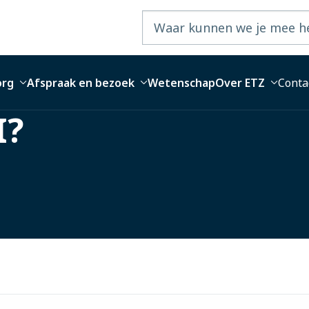
org
Afspraak en bezoek
Wetenschap
Over ETZ
Conta
I?