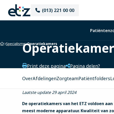
Elisabeth-
(013) 221 00 00
TweeSteden
Ziekenhuis
Patiëntenz
Operatiekamer
Home
Specialisme
Operatiekamers
Print deze pagina
Pagina delen?
Over
Afdelingen
Zorgteam
Patiëntfolders
L
Laatste update 29 april 2024
De operatiekamers van het ETZ voldoen aan d
meest moderne apparatuur. Kwaliteit van zo