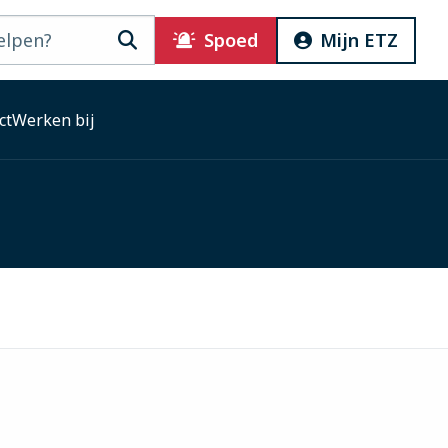
Zoeken
Spoed
Mijn ETZ
ct
Werken bij