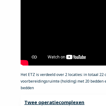
Het ETZ is verdeeld over 2 locaties: in totaal 22
voorbereidingsruimte (holding) met 20 bedden e
bedden
Twee operatiecomplexen