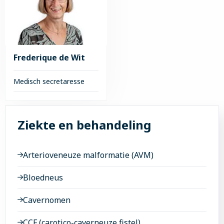
Karlijn
Dr.
Stam
J.H.
van
Tuijl
Frederique de Wit
Medisch secretaresse
Lees
meer
Ziekte en behandeling
over
Frederique
de
Arterioveneuze malformatie (AVM)
Wit
Bloedneus
Cavernomen
CCF (carotico-caverneuze fistel)