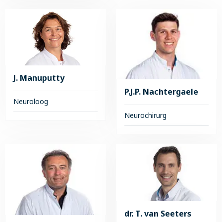
over
Lees
G.J.
meer
Kortman
over
Linda
Josten
J. Manuputty
P.J.P. Nachtergaele
Neuroloog
Neurochirurg
Lees
meer
Lees
over
meer
J.
over
Manuputty
P.J.P.
Nachtergaele
dr. T. van Seeters