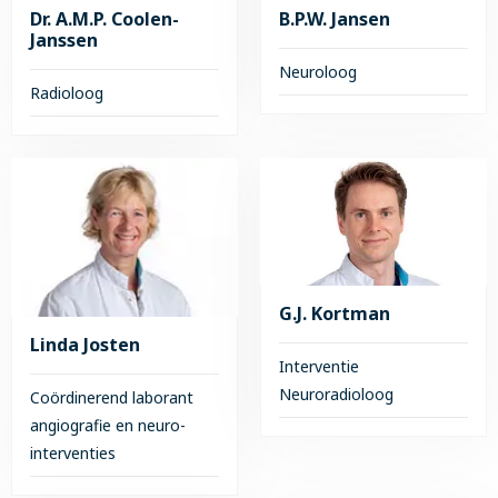
Dr. A.M.P. Coolen-
B.P.W. Jansen
Janssen
Neuroloog
Radioloog
Lees
Lees
meer
meer
over
over
B.P.W.
Dr.
Jansen
A.M.P.
Coolen-
Janssen
G.J. Kortman
Linda Josten
Interventie
Neuroradioloog
Coördinerend laborant
angiografie en neuro-
Lees
interventies
meer