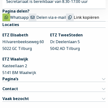
Secretariaat is bereikbaar van 8.30-17.00 uur
Pagina delen?
Whatsapp
Delen via e-mail
Link kopiëren
Site
Locaties
footer
ETZ Elisabeth
ETZ TweeSteden
Hilvarenbeekseweg 60
Dr. Deelenlaan 5
5022 GC Tilburg
5042 AD Tilburg
ETZ Waalwijk
Kasteellaan 2
5141 BM Waalwijk
Pagina’s
Contact
Vaak bezocht