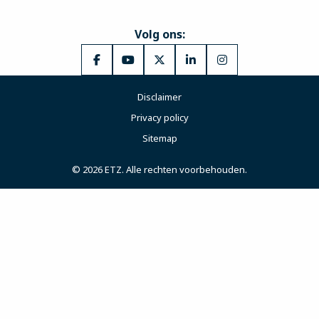
Volg ons:
Ga
Ga
Ga
Ga
Ga
naar
naar
naar
naar
naar
Disclaimer
Facebook
YouTube
X
LinkedIn
Instagram
Privacy policy
Sitemap
© 2026 ETZ. Alle rechten voorbehouden.