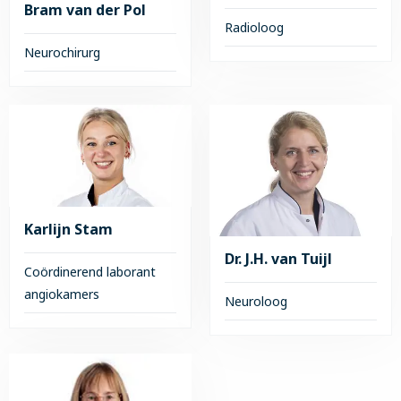
Bram van der Pol
Radioloog
Neurochirurg
Lees
meer
Lees
over
meer
dr.
over
T.
Bram
van
van
Seeters
der
Pol
Karlijn Stam
Dr. J.H. van Tuijl
Coördinerend laborant
angiokamers
Neuroloog
Lees
Lees
meer
meer
over
over