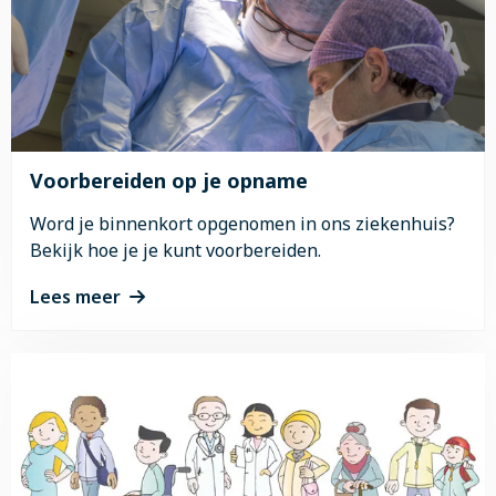
Voorbereiden op je opname
Word je binnenkort opgenomen in ons ziekenhuis?
Bekijk hoe je je kunt voorbereiden.
Lees meer
Lees
meer
over
Voorbereiden
op
je