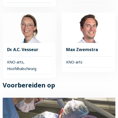
Lees
meer
Lees
over
meer
Dr.
over
M.J.
Eelke
van
Sliedrecht
Tilburg
Dr. A.C. Vesseur
Max Zwemstra
KNO-arts,
KNO-arts
Hoofdhalschirurg
Lees
meer
Lees
Voorbereiden op
over
meer
Max
over
Zwemstra
Dr.
A.C.
Vesseur