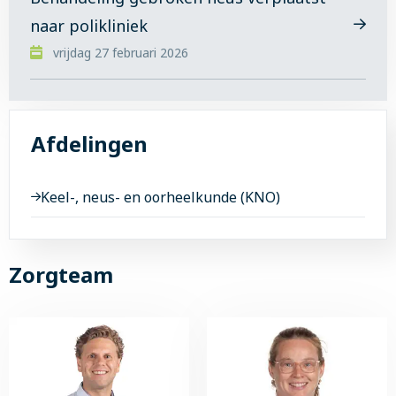
naar polikliniek
Lees
vrijdag 27 februari 2026
meer
over
Behandeling
gebroken
Afdelingen
neus
verplaatst
naar
Keel-, neus- en oorheelkunde (KNO)
polikliniek
Zorgteam