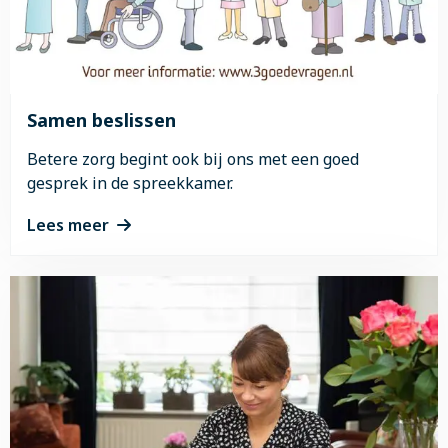
opname
Samen beslissen
Betere zorg begint ook bij ons met een goed
gesprek in de spreekkamer.
Lees meer
Lees
meer
over
Samen
beslissen