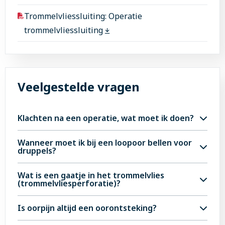
Trommelvliessluiting: Operatie
trommelvliessluiting
Veelgestelde vragen
Klachten na een operatie, wat moet ik doen?
Na een KNO-operatie kunnen er verschillende
Wanneer moet ik bij een loopoor bellen voor
druppels?
klachten optreden, zoals pijn, zwelling,
bloedingen of tijdelijke gehoorproblemen. Dit is
Je belt met de polikliniek als je voor je
Wat is een gaatje in het trommelvlies
normaal en trekt meestal vanzelf over.
(trommelvliesperforatie)?
oorklachten onder controle bent bij de KNO-arts
Let wel op deze signalen:
en een van de volgende klachten hebt :
Een trommelvliesperforatie is een gat of
Is oorpijn altijd een oorontsteking?
Hevige pijn of toenemende zwelling? Neem
scheurtje in het trommelvlies, meestal door een
Je hebt trommelvliesbuisjes en een loopoor