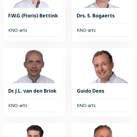
F.W.G (Floris) Bettink
Drs. S. Bogaerts
KNO-arts
KNO-arts
Lees
Lees
meer
meer
over
over
F.W.G
Drs.
(Floris)
S.
Bettink
Bogaerts
Dr. J.L. van den Brink
Guido Dees
KNO-arts
KNO-arts
Lees
Lees
meer
meer
over
over