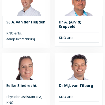
Dr.
Guido
J.L.
Dees
van
den
S.J.A. van der Heijden
Dr. A. (Arvid)
Kropveld
Brink
KNO-arts,
KNO-arts
aangezichtschirurg
Lees
Lees
meer
meer
over
over
Dr.
S.J.A.
A.
van
(Arvid)
der
Kropveld
Heijden
Eelke Sliedrecht
Dr. M.J. van Tilburg
Physician assistant (PA)
KNO-arts
KNO