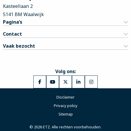
Kasteellaan 2
5141 BM Waalwijk
Pagina’s
Contact
Vaak bezocht
Volg ons:
Ga
Ga
Ga
Ga
Ga
naar
naar
naar
naar
naar
Disclaimer
Facebook
YouTube
X
LinkedIn
Instagram
Privacy policy
Sitemap
© 2026 ETZ. Alle rechten voorbehouden.