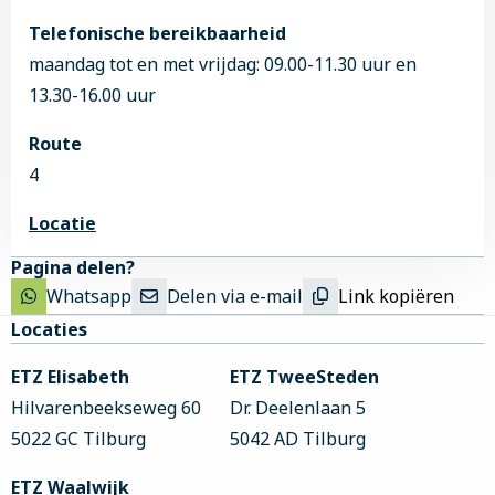
je nek.
Als de bloedneuzen vaak voorkomen of moeilijk te
Telefonische bereikbaarheid
Je ziet bloed in je speeksel of keel.
stoppen zijn, neem dan contact op met de KNO-
maandag tot en met vrijdag: 09.00-11.30 uur en
Als je één of meer van deze symptomen hebt,
polikliniek voor verder onderzoek
13.30-16.00 uur
neem dan contact op met je huisarts of de KNO-
Route
polikliniek.
4
Locatie
Pagina delen?
Whatsapp
Delen via e-mail
Link kopiëren
Site
Locaties
footer
ETZ Elisabeth
ETZ TweeSteden
Hilvarenbeekseweg 60
Dr. Deelenlaan 5
5022 GC Tilburg
5042 AD Tilburg
ETZ Waalwijk