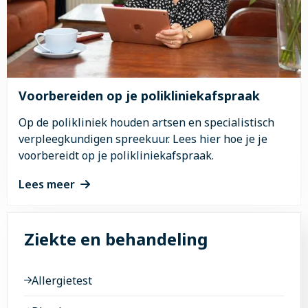
Voorbereiden op je polikliniekafspraak
Op de polikliniek houden artsen en specialistisch
verpleegkundigen spreekuur. Lees hier hoe je je
voorbereidt op je polikliniekafspraak.
Lees meer
Lees
meer
Ziekte en behandeling
over
Voorbereiden
op
Allergietest
je