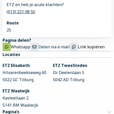
ETZ en heb je acute klachten?
(013) 221 08 50
Route
25
Pagina delen?
Whatsapp
Delen via e-mail
Link kopiëren
Site
Locaties
footer
ETZ Elisabeth
ETZ TweeSteden
Hilvarenbeekseweg 60
Dr. Deelenlaan 5
5022 GC Tilburg
5042 AD Tilburg
ETZ Waalwijk
Kasteellaan 2
5141 BM Waalwijk
Pagina’s