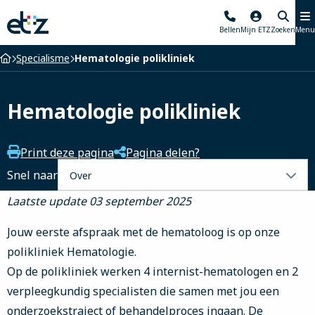
Elisabeth-
Bellen
Mijn ETZ
Zoeken
Menu
TweeSteden
Ziekenhuis
Home
Specialisme
Hematologie polikliniek
Hematologie polikliniek
Print deze pagina
Pagina delen?
Selecteer
Snel naar
een
Laatste update 03 september 2025
tabblad
Jouw eerste afspraak met de hematoloog is op onze
polikliniek Hematologie.
Op de polikliniek werken 4 internist-hematologen en 2
verpleegkundig specialisten die samen met jou een
onderzoekstraject of behandelproces ingaan. De