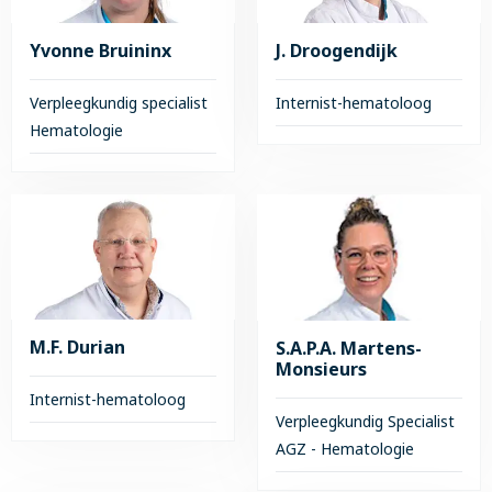
Yvonne Bruininx
J. Droogendijk
Verpleegkundig specialist
Internist-hematoloog
Hematologie
Lees
meer
Lees
over
meer
J.
over
Droogendijk
Yvonne
Bruininx
M.F. Durian
S.A.P.A. Martens-
Monsieurs
Internist-hematoloog
Verpleegkundig Specialist
AGZ - Hematologie
Lees
meer