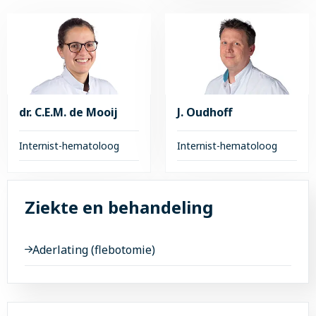
Lees
over
meer
M.F.
over
Durian
S.A.P.A.
Martens-
Monsieurs
dr. C.E.M. de Mooij
J. Oudhoff
Internist-hematoloog
Internist-hematoloog
Lees
Lees
meer
meer
Ziekte en behandeling
over
over
dr.
J.
C.E.M.
Oudhoff
Aderlating (flebotomie)
de
Mooij