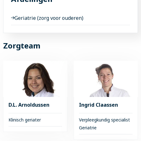
Smart
osteoporose
Floor-
Geriatrie (zorg voor ouderen)
test
Zorgteam
D.L. Arnoldussen
Ingrid Claassen
Klinisch geriater
Verpleegkundig specialist
Geriatrie
Lees