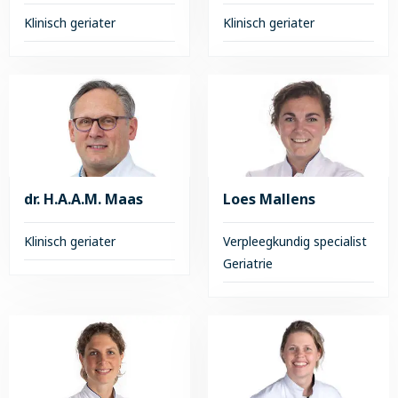
Klinisch geriater
Klinisch geriater
Lees
Lees
meer
meer
over
over
E.E.H.
A.
de
ter
Jong
Keurst
dr. H.A.A.M. Maas
Loes Mallens
Klinisch geriater
Verpleegkundig specialist
Geriatrie
Lees
meer
Lees
over
meer
dr.
over
H.A.A.M.
Loes
Maas
Mallens