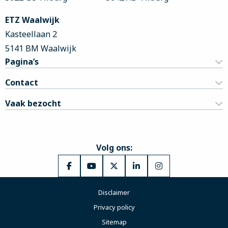
ETZ Waalwijk
Kasteellaan 2
5141 BM Waalwijk
Pagina’s
Contact
Vaak bezocht
Volg ons:
Ga
Ga
Ga
Ga
Ga
naar
naar
naar
naar
naar
Disclaimer
Facebook
YouTube
X
LinkedIn
Instagram
Privacy policy
Sitemap