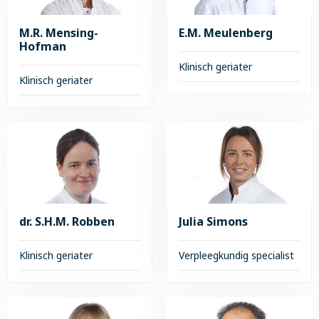
M.R. Mensing-
E.M. Meulenberg
Hofman
Klinisch geriater
Klinisch geriater
Lees
Lees
meer
meer
over
over
E.M.
M.R.
Meulenberg
Mensing-
Hofman
dr. S.H.M. Robben
Julia Simons
Klinisch geriater
Verpleegkundig specialist
Lees
Lees
meer
meer