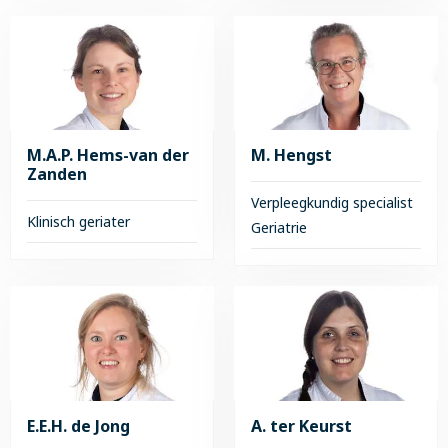
meer
Lees
over
meer
D.L.
over
Arnoldussen
Ingrid
Claassen
M.A.P. Hems-van der
M. Hengst
Zanden
Verpleegkundig specialist
Klinisch geriater
Geriatrie
Lees
Lees
meer
meer
over
over
M.A.P.
M.
Hems-
Hengst
van
der
E.E.H. de Jong
A. ter Keurst
Zanden