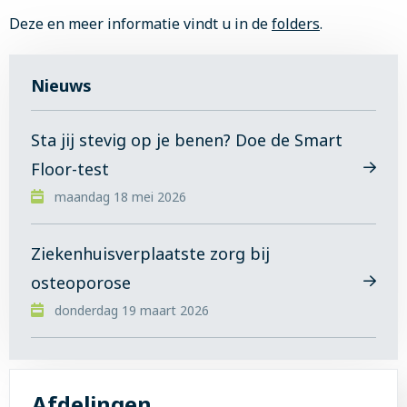
Deze en meer informatie vindt u in de
folders
.
Nieuws
Sta jij stevig op je benen? Doe de Smart
Floor-test
Lees
maandag 18 mei 2026
meer
over
Sta
Ziekenhuisverplaatste zorg bij
jij
osteoporose
stevig
Lees
op
donderdag 19 maart 2026
meer
je
over
benen?
Ziekenhuisverplaatste
Doe
zorg
de
Afdelingen
bij