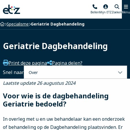
Elisabeth-
Bellen
Mijn ETZ
Zoeken
Menu
TweeSteden
Ziekenhuis
Home
Specialisme
Geriatrie Dagbehandeling
Geriatrie Dagbehandeling
Print deze pagina
Pagina delen?
Selecteer
Snel naar
een
Laatste update 26 augustus 2024
tabblad
Voor wie is de dagbehandeling
Geriatrie bedoeld?
In overleg met u en uw behandelaar kan een onderzoek
of behandeling op de Dagbehandeling plaatsvinden. Er