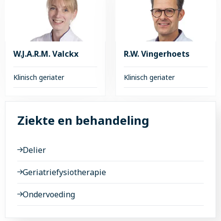
over
over
dr.
Julia
S.H.M.
Simons
Robben
W.J.A.R.M. Valckx
R.W. Vingerhoets
Klinisch geriater
Klinisch geriater
Lees
Lees
meer
meer
Ziekte en behandeling
over
over
W.J.A.R.M.
R.W.
Valckx
Vingerhoets
Delier
Geriatriefysiotherapie
Ondervoeding