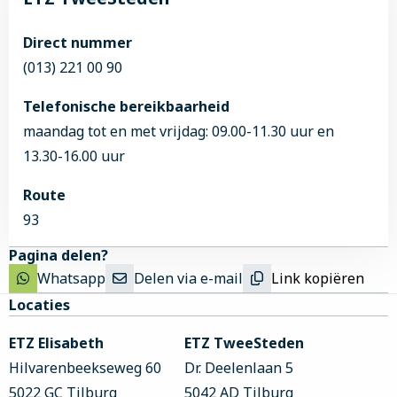
Direct nummer
(013) 221 00 90
Telefonische bereikbaarheid
maandag tot en met vrijdag: 09.00-11.30 uur en
13.30-16.00 uur
Route
93
Pagina delen?
Whatsapp
Delen via e-mail
Link kopiëren
Site
Locaties
footer
ETZ Elisabeth
ETZ TweeSteden
Hilvarenbeekseweg 60
Dr. Deelenlaan 5
5022 GC Tilburg
5042 AD Tilburg