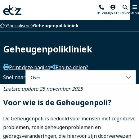
Elisabeth-
Bellen
Mijn ETZ
Zoeken
Menu
TweeSteden
Ziekenhuis
Home
Specialisme
Geheugenpolikliniek
Geheugenpolikliniek
Print deze pagina
Pagina delen?
Selecteer
Snel naar
een
Laatste update 25 november 2025
tabblad
Voor wie is de Geheugenpoli?
De Geheugenpoli is bedoeld voor mensen met cognitieve
problemen, zoals geheugenproblemen en
gedragsveranderingen, die hiervoor zijn doorverwezen