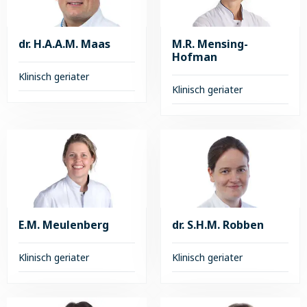
de
ter
Jong
Keurst
dr. H.A.A.M. Maas
M.R. Mensing-
Hofman
Klinisch geriater
Klinisch geriater
Lees
Lees
meer
meer
over
over
dr.
M.R.
H.A.A.M.
Mensing-
Maas
Hofman
E.M. Meulenberg
dr. S.H.M. Robben
Klinisch geriater
Klinisch geriater
Lees
Lees