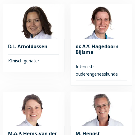
D.L. Arnoldussen
dr. A.Y. Hagedoorn-
Bijlsma
Klinisch geriater
Internist-
ouderengeneeskunde
Lees
meer
Lees
over
meer
D.L.
over
Arnoldussen
dr.
A.Y.
Hagedoorn-
Bijlsma
M.A.P. Hems-van der
M. Hengst