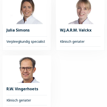
meer
meer
over
over
E.M.
dr.
Meulenberg
S.H.M.
Robben
Julia Simons
W.J.A.R.M. Valckx
Verpleegkundig specialist
Klinisch geriater
Lees
Lees
meer
meer
over
over
Julia
W.J.A.R.M.
Simons
Valckx
R.W. Vingerhoets
Klinisch geriater