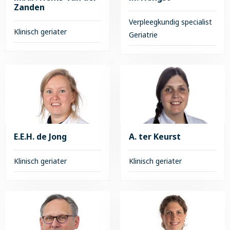
Zanden
Verpleegkundig specialist
Klinisch geriater
Geriatrie
Lees
Lees
meer
meer
over
over
M.A.P.
M.
Hems-
Hengst
van
der
E.E.H. de Jong
A. ter Keurst
Zanden
Klinisch geriater
Klinisch geriater
Lees
Lees
meer
meer
over
over
E.E.H.
A.