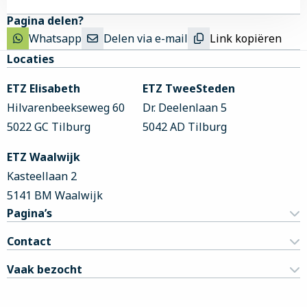
Pagina delen?
Whatsapp
Delen via e-mail
Link kopiëren
Site
Locaties
footer
ETZ Elisabeth
ETZ TweeSteden
Hilvarenbeekseweg 60
Dr. Deelenlaan 5
5022 GC Tilburg
5042 AD Tilburg
ETZ Waalwijk
Kasteellaan 2
5141 BM Waalwijk
Pagina’s
Contact
Vaak bezocht