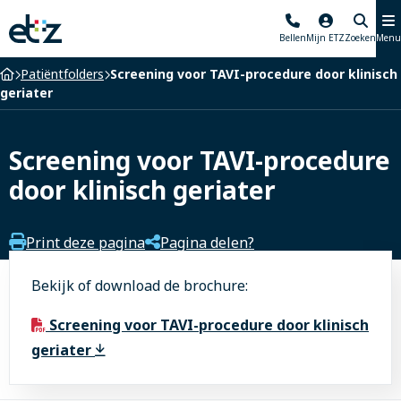
Elisabeth-
Bellen
Mijn ETZ
Zoeken
Menu
TweeSteden
Ziekenhuis
Home
Patiëntfolders
Screening voor TAVI-procedure door klinisch
geriater
Screening voor TAVI-procedure
door klinisch geriater
Print deze pagina
Pagina delen?
Bekijk of download de brochure:
Screening voor TAVI-procedure door klinisch
geriater