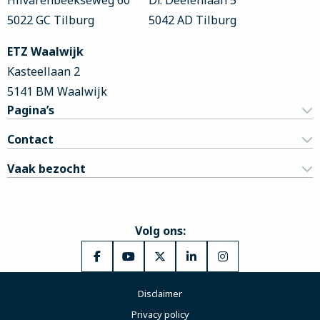
Hilvarenbeekseweg 60
Dr. Deelenlaan 5
5022 GC Tilburg
5042 AD Tilburg
ETZ Waalwijk
Kasteellaan 2
5141 BM Waalwijk
Pagina’s
Contact
Vaak bezocht
Volg ons:
Ga
Ga
Ga
Ga
Ga
naar
naar
naar
naar
naar
Disclaimer
Facebook
YouTube
X
LinkedIn
Instagram
Privacy policy