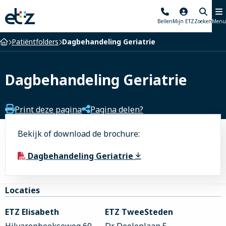
Elisabeth-
Bellen
Mijn ETZ
Zoeken
Menu
TweeSteden
Ziekenhuis
Home
Patiëntfolders
Dagbehandeling Geriatrie
Dagbehandeling Geriatrie
Print deze pagina
Pagina delen?
Bekijk of download de brochure:
Dagbehandeling Geriatrie
Site
Locaties
footer
ETZ Elisabeth
ETZ TweeSteden