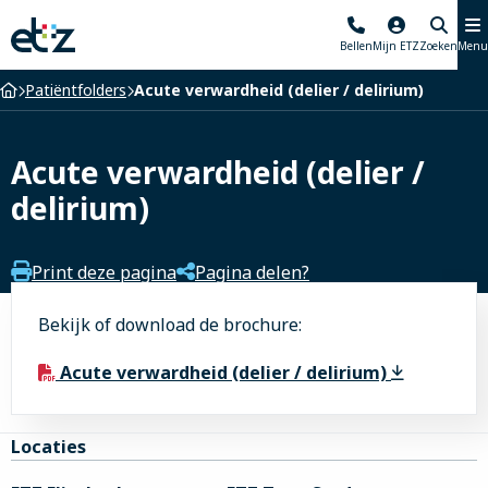
Elisabeth-
Bellen
Mijn ETZ
Zoeken
Menu
TweeSteden
Ziekenhuis
Home
Patiëntfolders
Acute verwardheid (delier / delirium)
Acute verwardheid (delier /
delirium)
Print deze pagina
Pagina delen?
Bekijk of download de brochure:
Acute verwardheid (delier / delirium)
Site
Locaties
footer