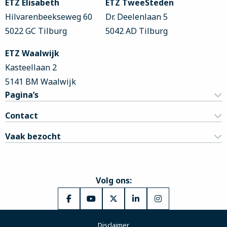
ETZ Elisabeth
ETZ TweeSteden
Hilvarenbeekseweg 60
Dr. Deelenlaan 5
5022 GC Tilburg
5042 AD Tilburg
ETZ Waalwijk
Kasteellaan 2
5141 BM Waalwijk
Pagina’s
Contact
Vaak bezocht
Volg ons:
Ga
Ga
Ga
Ga
Ga
naar
naar
naar
naar
naar
Disclaimer