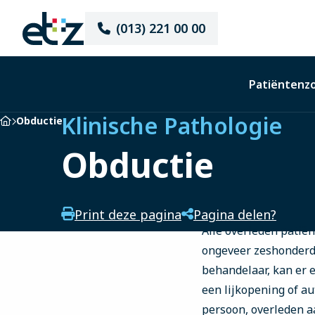
Elisabeth-
(013) 221 00 00
TweeSteden
Ziekenhuis
Patiëntenz
Klinische Pathologie
Home
Obductie
Obductie
Print deze pagina
Pagina delen?
Alle overleden patiën
ongeveer zeshonderd 
behandelaar, kan er 
een lijkopening of a
persoon, overleden a