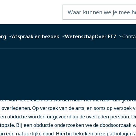
org
Afspraak en bezoek
Wetenschap
Over ETZ
Conta
ten van het ziekenhuis worden naar het mortuarium gebracht
overledenen. Op verzoek van de arts, en soms op verzoek va
een obductie worden uitgevoerd op de overleden persoon. 
utopsie. Bij een obductie onderzoeken we de doodsoorzaak 
an een natuurlijke dood. Hierbij bekijken onze pathologen 