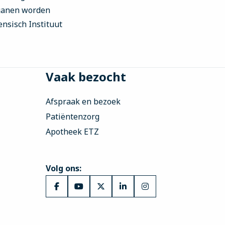
rganen worden
ensisch Instituut
Vaak bezocht
Afspraak en bezoek
Patiëntenzorg
Apotheek ETZ
Volg ons:
Ga
Ga
Ga
Ga
Ga
naar
naar
naar
naar
naar
Facebook
YouTube
X
LinkedIn
Instagram