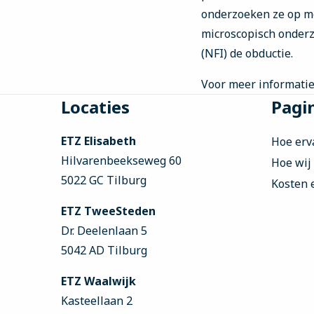
onderzoeken ze op mo
microscopisch onderzo
(NFI) de obductie.
Voor meer informatie
Site
Locaties
Pagin
footer
ETZ Elisabeth
Hoe erv
Hilvarenbeekseweg 60
Hoe wij
5022 GC Tilburg
Kosten 
ETZ TweeSteden
Dr. Deelenlaan 5
5042 AD Tilburg
ETZ Waalwijk
Kasteellaan 2