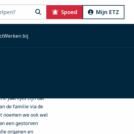
Zoeken
Spoed
Mijn ETZ
ct
Werken bij
. Jaarlijks zijn dat
n de familie via de
Dit noemen we ook wel
van een gestorven
alle organen en