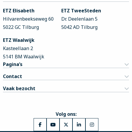
footer
ETZ Elisabeth
ETZ TweeSteden
Hilvarenbeekseweg 60
Dr. Deelenlaan 5
5022 GC Tilburg
5042 AD Tilburg
ETZ Waalwijk
Kasteellaan 2
5141 BM Waalwijk
Pagina’s
Contact
Vaak bezocht
Volg ons:
Ga
Ga
Ga
Ga
Ga