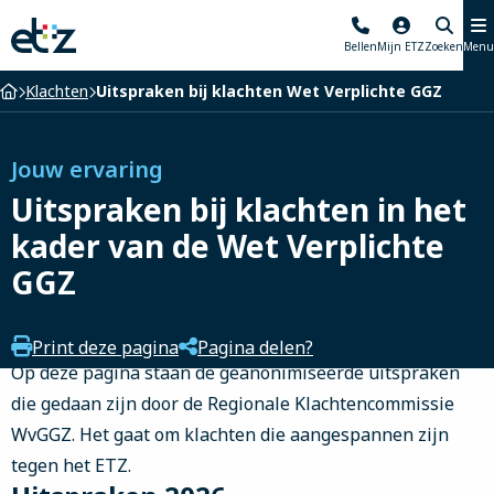
Elisabeth-
Bellen
Mijn ETZ
Zoeken
Menu
TweeSteden
Ziekenhuis
Home
Klachten
Uitspraken bij klachten Wet Verplichte GGZ
Jouw ervaring
Uitspraken bij klachten in het
kader van de Wet Verplichte
GGZ
Print deze pagina
Pagina delen?
Op deze pagina staan de geanonimiseerde uitspraken
die gedaan zijn door de Regionale Klachtencommissie
WvGGZ. Het gaat om klachten die aangespannen zijn
tegen het ETZ.