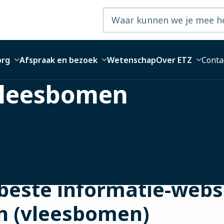
org
Afspraak en bezoek
Wetenschap
Over ETZ
Conta
vleesbomen
rbeste informatie-webs
 (vleesbomen)