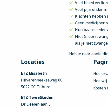
Veel bloed verliez
Veel pijn onder i
Klachten hebben a
Geen medicijnen 
Hun baarmoeder 
Niet (meer) zwang
als je niet zwange
Heb je naar aanleidi
Site
Locaties
Pagin
footer
ETZ Elisabeth
Hoe erv
Hilvarenbeekseweg 60
Hoe wij
5022 GC Tilburg
Kosten 
ETZ TweeSteden
Dr. Deelenlaan 5