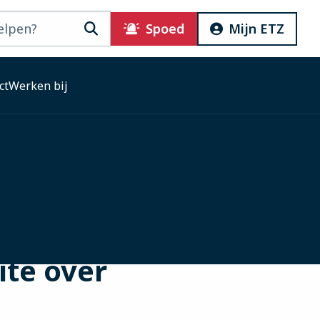
Zoeken
Spoed
Mijn ETZ
ct
Werken bij
ite over