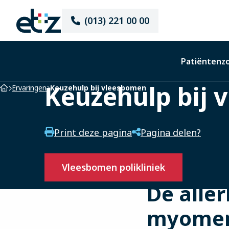
Elisabeth-
(013) 221 00 00
TweeSteden
Ziekenhuis
Patiëntenz
Keuzehulp bij 
Home
Ervaringen
Keuzehulp bij vleesbomen
Print deze pagina
Pagina delen?
Vleesbomen polikliniek
De alle
myomen