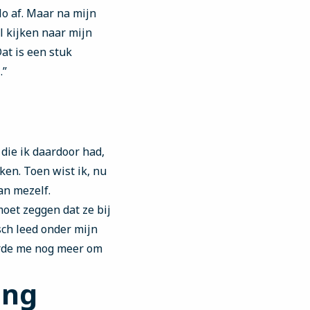
lo af. Maar na mijn
l kijken naar mijn
at is een stuk
.”
 die ik daardoor had,
ken. Toen wist ik, nu
an mezelf.
moet zeggen dat ze bij
sch leed onder mijn
eerde me nog meer om
ing