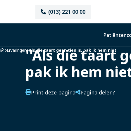
(013) 221 00 00
Elisabeth-
TweeSteden
Ziekenhuis
Patiëntenz
''Als die taart g
Home
Ervaringen
Als die taart geen tien is, pak ik hem niet
pak ik hem niet
Print deze pagina
Pagina delen?