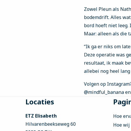
Zowel Pleun als Natha
bodemdrift. Alles wat
bord hoeft niet leeg.
Maar: alleen als die t
“Ik ga er niks om late
Deze operatie was ge
resultaat, ik maak be
allebei nog heel lang
Volgen op Instagram?
@mindful_banana en 
Site
Locaties
Pagin
footer
ETZ Elisabeth
Hoe erv
Hilvarenbeekseweg 60
Hoe wij