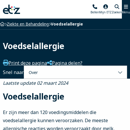
Elisabeth-
Bellen
Mijn ETZ
Zoeken
Menu
TweeSteden
Ziekenhuis
Home
Ziekte en Behandeling
Voedselallergie
Voedselallergie
Print deze pagina
Pagina delen?
Selecteer
Snel naar
een
Laatste update 02 maart 2024
tabblad
Voedselallergie
Er zijn meer dan 120 voedingsmiddelen die
voedselallergie kunnen veroorzaken. De meeste
allergische reacties worden veroorzaakt door melk,