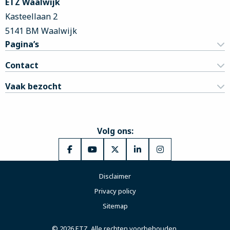
ETZ Waalwijk
Kasteellaan 2
5141 BM Waalwijk
Pagina’s
Contact
Vaak bezocht
Volg ons:
Ga
Ga
Ga
Ga
Ga
naar
naar
naar
naar
naar
Disclaimer
Facebook
YouTube
X
LinkedIn
Instagram
Privacy policy
Sitemap
© 2026 ETZ. Alle rechten voorbehouden.