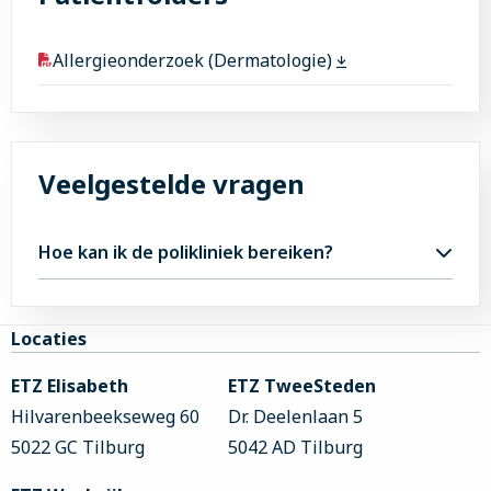
Allergieonderzoek (Dermatologie)
Veelgestelde vragen
Hoe kan ik de polikliniek bereiken?
Je kunt bellen met de polikliniek, de informatie
staat op de pagina van het
Allergiecentrum
.
Site
Locaties
footer
ETZ Elisabeth
ETZ TweeSteden
Hilvarenbeekseweg 60
Dr. Deelenlaan 5
5022 GC Tilburg
5042 AD Tilburg