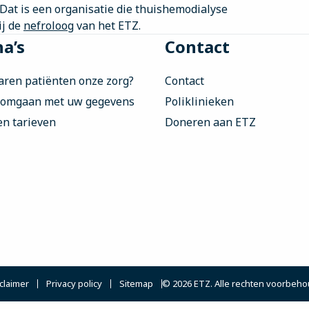
 Dat is een organisatie die thuishemodialyse
ij de
nefroloog
van het ETZ.
a’s
Contact
aren patiënten onze zorg?
Contact
 omgaan met uw gegevens
Poliklinieken
en tarieven
Doneren aan ETZ
claimer
Privacy policy
Sitemap
© 2026 ETZ. Alle rechten voorbeh