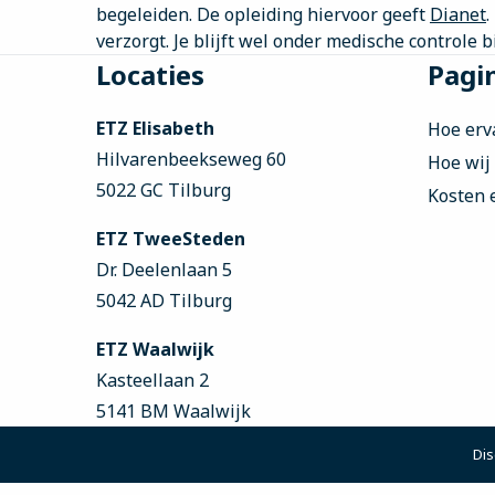
begeleiden. De opleiding hiervoor geeft
Dianet
.
verzorgt. Je blijft wel onder medische controle b
Site
Locaties
Pagin
footer
ETZ Elisabeth
Hoe erv
Hilvarenbeekseweg 60
Hoe wij
5022 GC Tilburg
Kosten 
ETZ TweeSteden
Dr. Deelenlaan 5
5042 AD Tilburg
ETZ Waalwijk
Kasteellaan 2
5141 BM Waalwijk
Dis