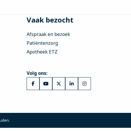
Vaak bezocht
Afspraak en bezoek
Patiëntenzorg
Apotheek ETZ
Volg ons:
Ga
Ga
Ga
Ga
Ga
naar
naar
naar
naar
naar
Facebook
YouTube
X
LinkedIn
Instagram
ouden.