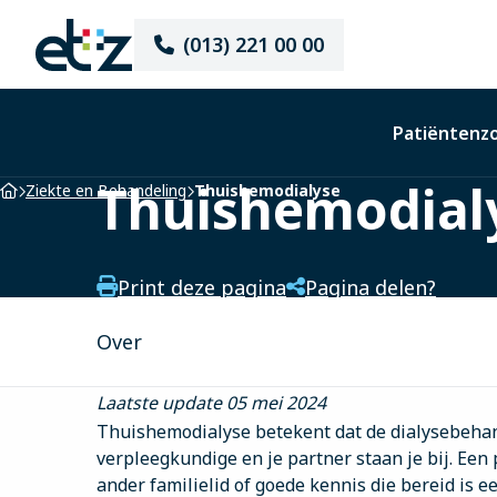
Elisabeth-
(013) 221 00 00
TweeSteden
Ziekenhuis
Patiëntenz
Thuishemodial
Home
Ziekte en Behandeling
Thuishemodialyse
Print deze pagina
Pagina delen?
Over
Laatste update 05 mei 2024
Thuishemodialyse betekent dat de dialysebehand
verpleegkundige en je partner staan je bij. Een 
ander familielid of goede kennis die bereid is ee