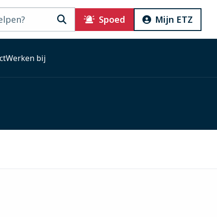
Zoeken
Spoed
Mijn ETZ
ct
Werken bij