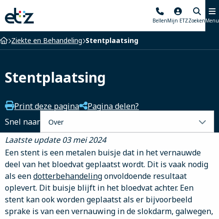
Elisabeth-
Bellen
Mijn ETZ
Zoeken
Menu
TweeSteden
Ziekenhuis
Home
Ziekte en Behandeling
Stentplaatsing
Stentplaatsing
Print deze pagina
Pagina delen?
Selecteer
Snel naar
een
Laatste update 03 mei 2024
tabblad
Een stent is een metalen buisje dat in het vernauwde
deel van het bloedvat geplaatst wordt. Dit is vaak nodig
als een
dotterbehandeling
onvoldoende resultaat
oplevert. Dit buisje blijft in het bloedvat achter. Een
stent kan ook worden geplaatst als er bijvoorbeeld
sprake is van een vernauwing in de slokdarm, galwegen,