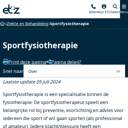
Elisabeth-
Bellen
Mijn ETZ
Zoeken
Menu
TweeSteden
Ziekenhuis
Home
Ziekte en Behandeling
Sportfysiotherapie
Sportfysiotherapie
Print deze pagina
Pagina delen?
Selecteer
Snel naar
een
Laatste update 05 juli 2024
tabblad
Sportfysiotherapie is een specialisatie binnen de
fysiotherapie. De sportfysiotherapeut speelt een
belangrijke rol bij preventie, voorlichting en advies voor
iedereen die sport of wil gaan sporten (als professional
of amateur). Iedere klacht/blessure heeft een