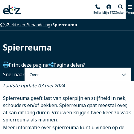
Elisabeth-
Bellen
Mijn ETZ
Zoeken
Menu
TweeSteden
Ziekenhuis
Home
Ziekte en Behandeling
Spierreuma
Spierreuma
Print deze pagina
Pagina delen?
Selecteer
Snel naar
een
Laatste update 03 mei 2024
tabblad
Spierreuma geeft last van spierpijn en stijfheid in nek,
schouders en/of bekken. Spierreuma gaat meestal over,
al kan dit lang duren. Vrouwen krijgen twee keer zo vaak
spierreuma als mannen.
Meer informatie over spierreuma kunt u vinden op de