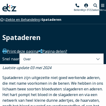
Elisabeth-
Bellen
Mijn ETZ
Zoeken
Menu
TweeSteden
Ziekenhuis
Home
Ziekte en Behandeling
Spataderen
Spataderen
Print deze pagina
Pagina delen?
Selecteer
Snel naar
een
Laatste update 03 mei 2024
tabblad
Spataderen zijn uitgezette niet goed werkende aderen,
die met name voorkomen in de benen. We hebben in ons
lichaam twee soorten bloedvaten: slagaderen en aderen.
Het hart pompt het bloed in de slagaderen en via een
netwerk van heel kleine dunne adertjes, de haarvaten,