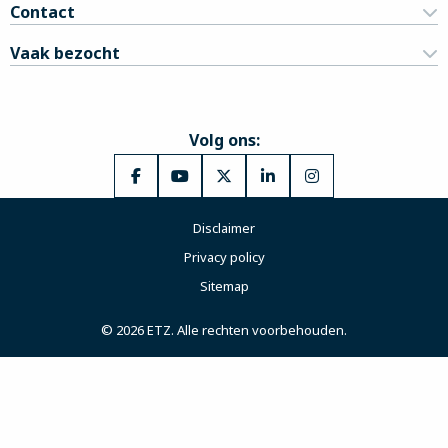
Contact
Vaak bezocht
Volg ons:
Ga
Ga
Ga
Ga
Ga
naar
naar
naar
naar
naar
Disclaimer
Facebook
YouTube
X
LinkedIn
Instagram
Privacy policy
Sitemap
© 2026 ETZ. Alle rechten voorbehouden.