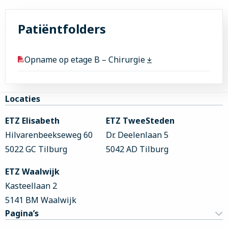
Patiëntfolders
Opname op etage B – Chirurgie
Site
Locaties
footer
ETZ Elisabeth
ETZ TweeSteden
Hilvarenbeekseweg 60
Dr. Deelenlaan 5
5022 GC Tilburg
5042 AD Tilburg
ETZ Waalwijk
Kasteellaan 2
5141 BM Waalwijk
Pagina’s