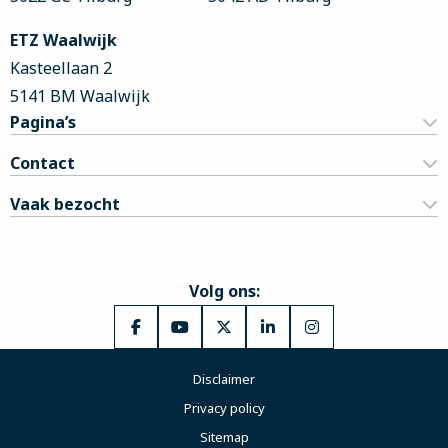
ETZ Waalwijk
Kasteellaan 2
5141 BM Waalwijk
Pagina’s
Contact
Vaak bezocht
Volg ons:
Ga
Ga
Ga
Ga
Ga
naar
naar
naar
naar
naar
Disclaimer
Facebook
YouTube
X
LinkedIn
Instagram
Privacy policy
Sitemap