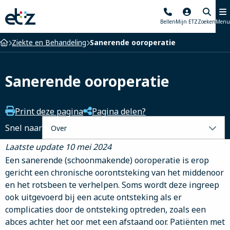
Elisabeth-
Bellen
Mijn ETZ
Zoeken
Menu
TweeSteden
Ziekenhuis
Home
Ziekte en Behandeling
Sanerende ooroperatie
Sanerende ooroperatie
Print deze pagina
Pagina delen?
Selecteer
Snel naar
een
Laatste update 10 mei 2024
tabblad
Een sanerende (schoonmakende) ooroperatie is erop
gericht een chronische oorontsteking van het middenoor
en het rotsbeen te verhelpen. Soms wordt deze ingreep
ook uitgevoerd bij een acute ontsteking als er
complicaties door de ontsteking optreden, zoals een
abces achter het oor met een afstaand oor. Patiënten met