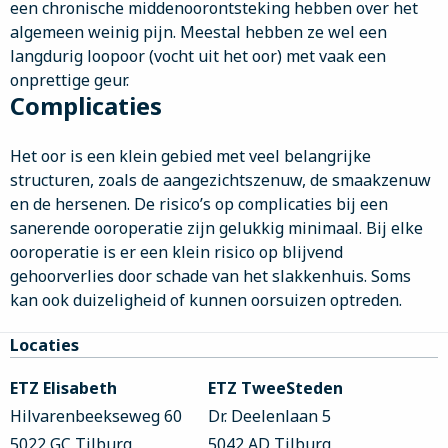
een chronische middenoorontsteking hebben over het
algemeen weinig pijn. Meestal hebben ze wel een
langdurig loopoor (vocht uit het oor) met vaak een
onprettige geur.
Complicaties
Het oor is een klein gebied met veel belangrijke
structuren, zoals de aangezichtszenuw, de smaakzenuw
en de hersenen. De risico’s op complicaties bij een
sanerende ooroperatie zijn gelukkig minimaal. Bij elke
ooroperatie is er een klein risico op blijvend
gehoorverlies door schade van het slakkenhuis. Soms
kan ook duizeligheid of kunnen oorsuizen optreden.
Site
Locaties
footer
ETZ Elisabeth
ETZ TweeSteden
Hilvarenbeekseweg 60
Dr. Deelenlaan 5
5022 GC Tilburg
5042 AD Tilburg