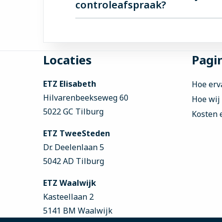
controleafspraak?
Vind je behandelaar een nieuwe afspraa
eerst contact opnemen met je huisarts 
Bel het secretariaat van de poliklinie
vragen over de aard en duur van de klac
Site
Locaties
Pagin
footer
ETZ Elisabeth
Hoe erv
Hilvarenbeekseweg 60
Hoe wij
5022 GC Tilburg
Kosten 
ETZ TweeSteden
Dr. Deelenlaan 5
5042 AD Tilburg
ETZ Waalwijk
Kasteellaan 2
5141 BM Waalwijk