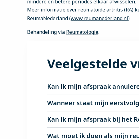
mindere en betere periodes elkaar afwisselen.
Meer informatie over reumatoïde artritis (RA) k
ReumaNederland (
www.reumanederland.nl
)
Behandeling via
Reumatologie
.
Veelgestelde 
Kan ik mijn afspraak annuler
Ja, dat kan. We vragen je dan wel naar 
Wanneer staat mijn eerstvol
specialist altijd noodzakelijk.
Als je MijnETZ gebruikt, kun je zelf je
Kan ik mijn afspraak bij het
Je moet zelf een nieuwe afspraak inplan
Zodra een nieuwe afspraak is gepland, k
wij alsnog contact met je op voor het 
Ja, dat kan. Doe dit op tijd, want vaa
Wat moet ik doen als mijn r
Heb je geen toegang tot MijnETZ? Bel 