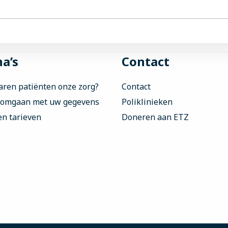
k niet nodig? Dan sluiten wij je behandeling af. Wil je een
voor een nieuwe verwijzing.
k Reumatologie (zie telefoonnummer hieronder bij
locaties
). 
hten. De secretaresse bespreekt dit vervolgens in het team.
a’s
Contact
aren patiënten onze zorg?
Contact
 omgaan met uw gegevens
Poliklinieken
en tarieven
Doneren aan ETZ