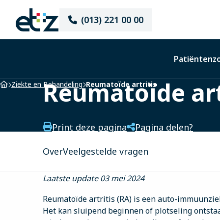
Elisabeth-
(013) 221 00 00
TweeSteden
Ziekenhuis
Patiëntenz
Reumatoïde art
Home
Ziekte en Behandeling
Reumatoïde artritis
Print deze pagina
Pagina delen?
Over
Veelgestelde vragen
Laatste update 03 mei 2024
Reumatoïde artritis (RA) is een auto-immuunzie
Het kan sluipend beginnen of plotseling ontstaa