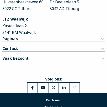
Hilvarenbeekseweg 60
Dr. Deelenlaan 5
5022 GC Tilburg
5042 AD Tilburg
ETZ Waalwijk
Kasteellaan 2
5141 BM Waalwijk
Pagina’s
Contact
Vaak bezocht
Volg ons:
Ga
Ga
Ga
Ga
Ga
naar
naar
naar
naar
naar
Disclaimer
Facebook
YouTube
X
LinkedIn
Instagram