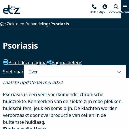
Elisabeth-
Bellen
Mijn ETZ
Zoeken
Menu
TweeSteden
Ziekenhuis
Home
Ziekte en Behandeling
Psoriasis
Psoriasis
Print deze pagina
Pagina delen?
Selecteer
Snel naar
een
Laatste update 03 mei 2024
tabblad
Psoriasis is een veel voorkomende, chronische
huidziekte. Kenmerken van de ziekte zijn rode plekken,
huidschilfers, jeuk en soms pijn. De klachten worden
veroorzaakt door overproductie van cellen in de
buitenste huidlaag.