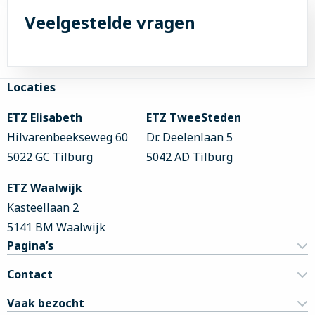
meer
meer
Veelgestelde vragen
over
over
M.J.J.
A.B.
van
Spoor
Dam
Site
Locaties
footer
ETZ Elisabeth
ETZ TweeSteden
Hilvarenbeekseweg 60
Dr. Deelenlaan 5
5022 GC Tilburg
5042 AD Tilburg
ETZ Waalwijk
Kasteellaan 2
5141 BM Waalwijk
Pagina’s
Contact
Vaak bezocht