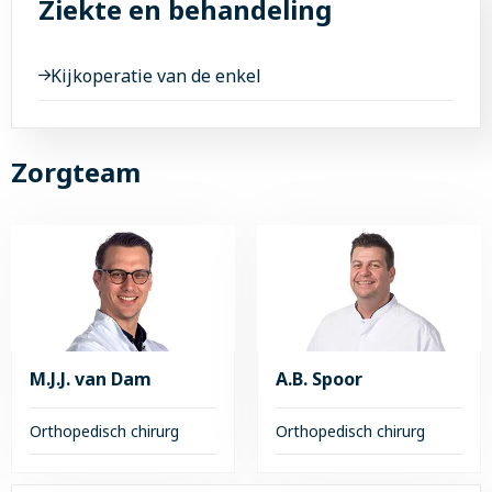
Ziekte en behandeling
Kijkoperatie van de enkel
Zorgteam
M.J.J. van Dam
A.B. Spoor
Orthopedisch chirurg
Orthopedisch chirurg
Lees
Lees