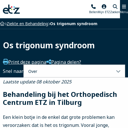
Elisabeth-
Bellen
Mijn ETZ
Zoeken
Menu
TweeSteden
Ziekenhuis
Home
Ziekte en Behandeling
Os trigonum syndroom
Os trigonum syndroom
Print deze pagina
Pagina delen?
Selecteer
Snel naar
een
Laatste update 08 oktober 2025
tabblad
Behandeling bij het Orthopedisch
Centrum ETZ in Tilburg
Een klein botje in de enkel dat grote problemen kan
veroorzaken: dat is het os trigonum. Vooral jonge,