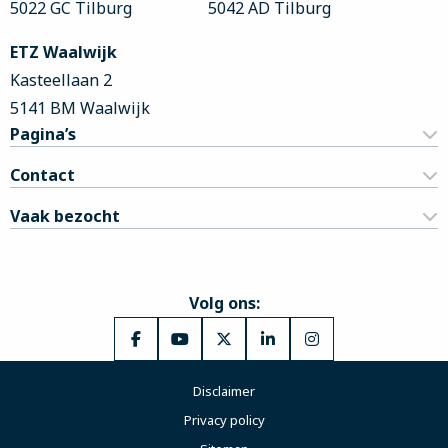
5022 GC Tilburg
5042 AD Tilburg
ETZ Waalwijk
Kasteellaan 2
5141 BM Waalwijk
Pagina’s
Contact
Vaak bezocht
Volg ons:
Ga
Ga
Ga
Ga
Ga
naar
naar
naar
naar
naar
Disclaimer
Facebook
YouTube
X
LinkedIn
Instagram
Privacy policy