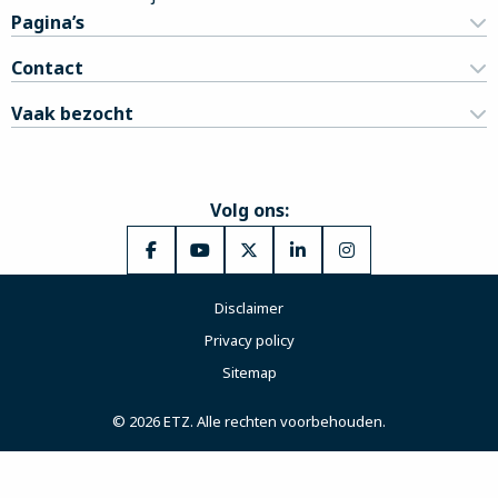
Pagina’s
Contact
Vaak bezocht
Volg ons:
Ga
Ga
Ga
Ga
Ga
naar
naar
naar
naar
naar
Disclaimer
Facebook
YouTube
X
LinkedIn
Instagram
Privacy policy
Sitemap
© 2026 ETZ. Alle rechten voorbehouden.