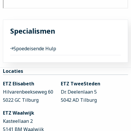
Specialismen
Spoedeisende Hulp
Site
Locaties
footer
ETZ Elisabeth
ETZ TweeSteden
Hilvarenbeekseweg 60
Dr. Deelenlaan 5
5022 GC Tilburg
5042 AD Tilburg
ETZ Waalwijk
Kasteellaan 2
5141 BM Waalwijk