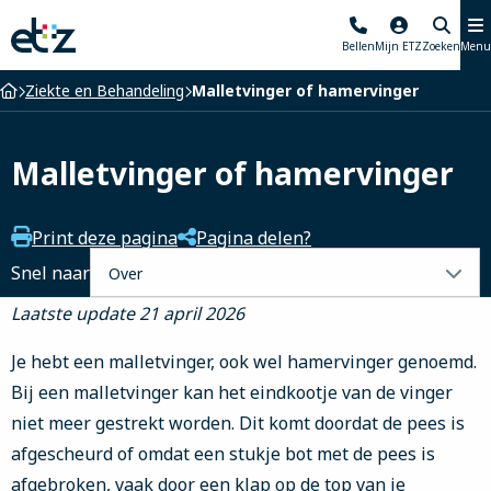
Elisabeth-
Bellen
Mijn ETZ
Zoeken
Menu
TweeSteden
Ziekenhuis
Home
Ziekte en Behandeling
Malletvinger of hamervinger
Malletvinger of hamervinger
Print deze pagina
Pagina delen?
Selecteer
Snel naar
een
Laatste update 21 april 2026
tabblad
Je hebt een malletvinger, ook wel hamervinger genoemd.
Bij een malletvinger kan het eindkootje van de vinger
niet meer gestrekt worden. Dit komt doordat de pees is
afgescheurd of omdat een stukje bot met de pees is
afgebroken, vaak door een klap op de top van je