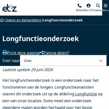
Elisabeth-
Bellen
Mijn ETZ
Zoeken
Menu
TweeSteden
Ziekenhuis
Home
Ziekte en Behandeling
Longfunctieonderzoek
Longfunctieonderzoek
Print deze pagina
Pagina delen?
Selecteer
Snel naar
een
Laatste update 29 juni 2026
tabblad
Het longfunctieonderzoek is een onderzoek naar het
functioneren van de longen. Longfunctieanalisten
voeren dit onderzoek uit op de afdeling
Longfunctie
op
een van onze locaties. Soms moet een onderzoek
meerdere malen worden herhaald voor het beste