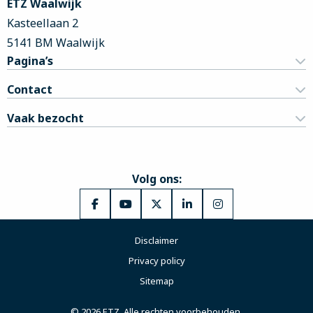
ETZ Waalwijk
Kasteellaan 2
5141 BM Waalwijk
Pagina’s
Contact
Vaak bezocht
Volg ons:
Ga
Ga
Ga
Ga
Ga
naar
naar
naar
naar
naar
Disclaimer
Facebook
YouTube
X
LinkedIn
Instagram
Privacy policy
Sitemap
© 2026 ETZ. Alle rechten voorbehouden.