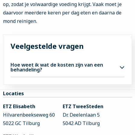
op, zodat je volwaardige voeding krijgt. Vaak moet je
daarvoor meerdere keren per dag eten en daarna de
mond reinigen.
Veelgestelde vragen
Hoe weet ik wat de kosten zijn van een
behandeling?
De secretaresse kan je meer vertellen over de
kosten van behandeling bij
Mond-, kaak- en
Site
Locaties
aangezichtschirurgie (MKA)
, en wat de
footer
ETZ Elisabeth
zorgverzekeraar vergoedt. Zij is bereikbaar op
ETZ TweeSteden
Hilvarenbeekseweg 60
telefoonnummer (013) 221 02 20.
Dr. Deelenlaan 5
5022 GC Tilburg
5042 AD Tilburg