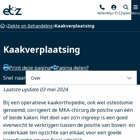
Elisabeth-
Bellen
Mijn ETZ
Zoeken
Menu
TweeSteden
Ziekenhuis
Home
Ziekte en Behandeling
Kaakverplaatsing
Kaakverplaatsing
Print deze pagina
Pagina delen?
Selecteer
Snel naar
een
Laatste update 03 mei 2024
tabblad
Bij een operatieve kaakorthopedie, ook wel osteotomie
genoemd, corrigeert de MKA-chirurg de positie van één
of beide kaken. Het doel van zo’n ingreep is een goed
evenwicht te verkrijgen tussen de positie van boven- en
onderkaak ten opzichte van elkaar, voor een goede