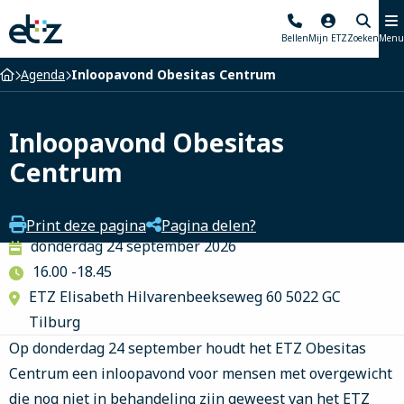
Elisabeth-
Bellen
Mijn ETZ
Zoeken
Menu
TweeSteden
Ziekenhuis
Home
Agenda
Inloopavond Obesitas Centrum
Inloopavond Obesitas
Centrum
Print deze pagina
Pagina delen?
donderdag 24 september 2026
16.00 -18.45
ETZ Elisabeth Hilvarenbeekseweg 60 5022 GC
Tilburg
Op donderdag 24 september houdt het ETZ Obesitas
Centrum een inloopavond voor mensen met overgewicht
die nog niet in behandeling zijn geweest van het ETZ