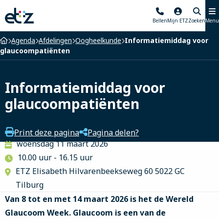
Elisabeth-
Bellen
Mijn ETZ
Zoeken
Menu
TweeSteden
Ziekenhuis
Home
Agenda
Afdelingen
Oogheelkunde
Informatiemiddag voor
glaucoompatiënten
Informatiemiddag voor
glaucoompatiënten
Print deze pagina
Pagina delen?
woensdag 11 maart 2026
10.00 uur - 16.15 uur
ETZ Elisabeth Hilvarenbeekseweg 60 5022 GC
Tilburg
Van 8 tot en met 14 maart 2026 is het de Wereld
Glaucoom Week. Glaucoom is een van de