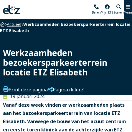
Elisabeth-
Bellen
Mijn ETZ
Zoeken
Menu
TweeSteden
Ziekenhuis
Home
Actueel
Werkzaamheden bezoekersparkeerterrein locatie
ETZ Elisabeth
Werkzaamheden
bezoekersparkeerterrein
locatie ETZ Elisabeth
Print deze pagina
Pagina delen?
19 januari 2024
Vanaf deze week vinden er werkzaamheden plaats
aan het bezoekersparkeerterrein van locatie ETZ
Elisabeth. Vanwege de bouw van het acuut centrum
en eerste toren kliniek aan de achterzijde van ETZ