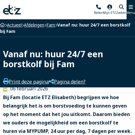
Elisabeth-
Bellen
Mijn ETZ
Zoeken
Menu
TweeSteden
Ziekenhuis
Home
Actueel
Afdelingen
Fam
Vanaf nu: huur 24/7 een borstkolf
bij Fam
Vanaf nu: huur 24/7 een
borstkolf bij Fam
Print deze pagina
Pagina delen?
06 februari 2026
Bij Fam (locatie ETZ Elisabeth) begrijpen we hoe
belangrijk het is om borstvoeding te kunnen geven
op het moment dat het jou uitkomt. Daarom bieden
we ouders de mogelijkheid om een borstkolf te
huren via MYPUMP, 24 uur per dag, 7 dagen per week.