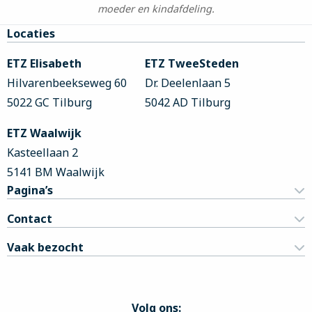
moeder en kindafdeling.
Site
Locaties
footer
ETZ Elisabeth
ETZ TweeSteden
Hilvarenbeekseweg 60
Dr. Deelenlaan 5
5022 GC Tilburg
5042 AD Tilburg
ETZ Waalwijk
Kasteellaan 2
5141 BM Waalwijk
Pagina’s
Contact
Vaak bezocht
Volg ons: