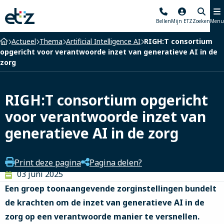
Elisabeth-
Bellen
Mijn ETZ
Zoeken
Menu
TweeSteden
Ziekenhuis
Home
Actueel
Thema
Artificial Intelligence AI
RIGH:T consortium
opgericht voor verantwoorde inzet van generatieve AI in de
zorg
RIGH:T consortium opgericht
voor verantwoorde inzet van
generatieve AI in de zorg
Print deze pagina
Pagina delen?
03 juni 2025
Een groep toonaangevende zorginstellingen bundelt
de krachten om de inzet van generatieve AI in de
zorg op een verantwoorde manier te versnellen.