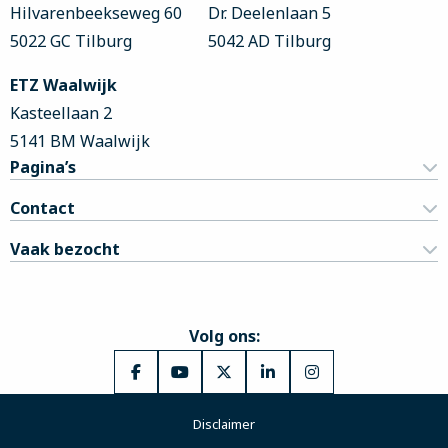
Hilvarenbeekseweg 60
Dr. Deelenlaan 5
5022 GC Tilburg
5042 AD Tilburg
ETZ Waalwijk
Kasteellaan 2
5141 BM Waalwijk
Pagina’s
Contact
Vaak bezocht
Volg ons:
Ga
Ga
Ga
Ga
Ga
naar
naar
naar
naar
naar
Disclaimer
Facebook
YouTube
X
LinkedIn
Instagram