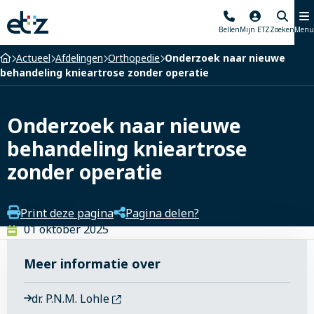
Elisabeth-
Bellen
Mijn ETZ
Zoeken
Menu
TweeSteden
Ziekenhuis
Home
Actueel
Afdelingen
Orthopedie
Onderzoek naar nieuwe
behandeling knieartrose zonder operatie
Onderzoek naar nieuwe
behandeling knieartrose
zonder operatie
Print deze pagina
Pagina delen?
01 oktober 2025
Meer informatie over
dr. P.N.M. Lohle