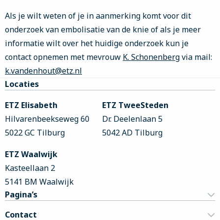
Als je wilt weten of je in aanmerking komt voor dit
onderzoek van embolisatie van de knie of als je meer
informatie wilt over het huidige onderzoek kun je
contact opnemen met mevrouw
K. Schonenberg
via mail:
k.vandenhout@etz.nl
Site
Locaties
footer
ETZ Elisabeth
ETZ TweeSteden
Hilvarenbeekseweg 60
Dr. Deelenlaan 5
5022 GC Tilburg
5042 AD Tilburg
ETZ Waalwijk
Kasteellaan 2
5141 BM Waalwijk
Pagina’s
Contact