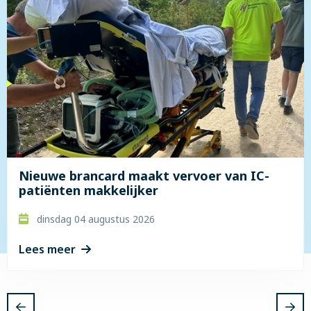
over
Nieuwe
brancard
maakt
vervoer
van
IC-
patiënten
makkelijker
Nieuwe brancard maakt vervoer van IC-
patiënten makkelijker
dinsdag 04 augustus 2026
Lees meer