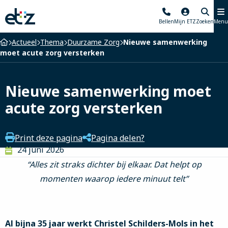
Elisabeth-
Bellen
Mijn ETZ
Zoeken
Menu
TweeSteden
Ziekenhuis
Home
Actueel
Thema
Duurzame Zorg
Nieuwe samenwerking
moet acute zorg versterken
Nieuwe samenwerking moet
acute zorg versterken
Print deze pagina
Pagina delen?
24 juni 2026
“Alles zit straks dichter bij elkaar. Dat helpt op
momenten waarop iedere minuut telt”
Al bijna 35 jaar werkt Christel Schilders-Mols in het