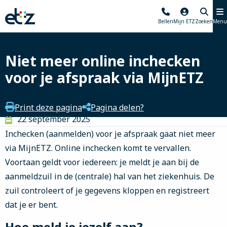
Elisabeth-
Bellen
Mijn ETZ
Zoeken
Menu
TweeSteden
Ziekenhuis
Niet meer online inchecken
voor je afspraak via MijnETZ
Print deze pagina
Pagina delen?
22 september 2025
Inchecken (aanmelden) voor je afspraak gaat niet meer
via MijnETZ. Online inchecken komt te vervallen.
Voortaan geldt voor iedereen: je meldt je aan bij de
aanmeldzuil in de (centrale) hal van het ziekenhuis. De
zuil controleert of je gegevens kloppen en registreert
dat je er bent.
Hoe meld je jezelf aan?