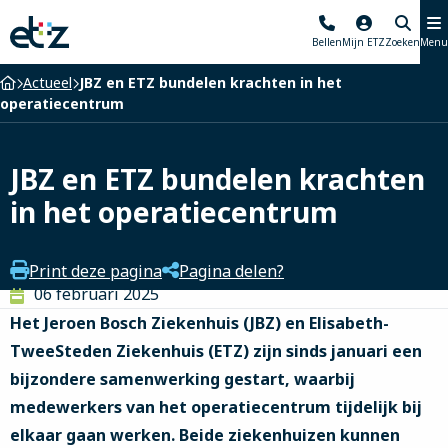
Elisabeth-
Bellen
Mijn ETZ
Zoeken
Menu
TweeSteden
Ziekenhuis
Home
Actueel
JBZ en ETZ bundelen krachten in het
operatiecentrum
JBZ en ETZ bundelen krachten
in het operatiecentrum
Print deze pagina
Pagina delen?
06 februari 2025
Het Jeroen Bosch Ziekenhuis (JBZ) en Elisabeth-
TweeSteden Ziekenhuis (ETZ) zijn sinds januari een
bijzondere samenwerking gestart, waarbij
medewerkers van het operatiecentrum tijdelijk bij
elkaar gaan werken. Beide ziekenhuizen kunnen