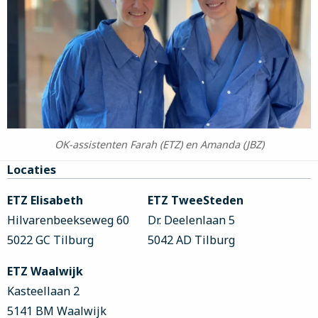
OK-assistenten Farah (ETZ) en Amanda (JBZ)
Site
Locaties
footer
ETZ Elisabeth
ETZ TweeSteden
Hilvarenbeekseweg 60
Dr. Deelenlaan 5
5022 GC Tilburg
5042 AD Tilburg
ETZ Waalwijk
Kasteellaan 2
5141 BM Waalwijk