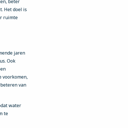
en, beter
 Het doel is
r ruimte
omende jaren
us. Ook
een
te voorkomen,
rbeteren van
odat water
m te