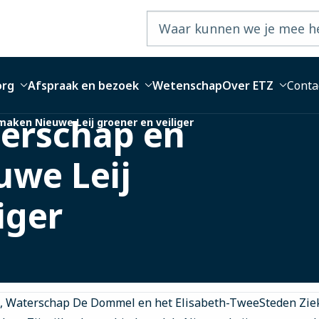
org
Afspraak en bezoek
Wetenschap
Over ETZ
Conta
erschap en
aken Nieuwe Leij groener en veiliger
uwe Leij
iger
, Waterschap De Dommel en het Elisabeth-TweeSteden Zie