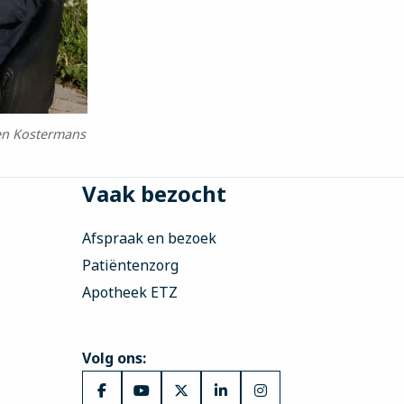
ien Kostermans
Vaak bezocht
Afspraak en bezoek
Patiëntenzorg
Apotheek ETZ
Volg ons:
Ga
Ga
Ga
Ga
Ga