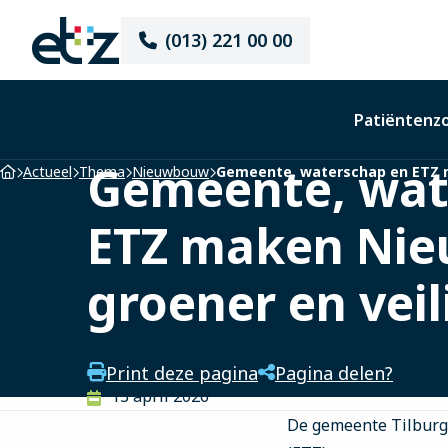
Elisabeth-
(013) 221 00 00
TweeSteden
Ziekenhuis
Patiëntenz
Gemeente, wat
Home
Actueel
Thema
Nieuwbouw
Gemeente, waterschap en ETZ m
ETZ maken Nie
groener en veil
Print deze pagina
Pagina delen?
13 april 2026
De gemeente Tilburg