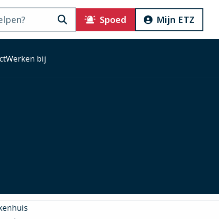
Zoeken
Spoed
Mijn ETZ
ct
Werken bij
kenhuis