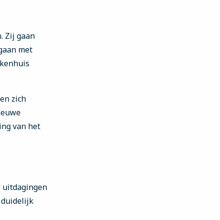
. Zij gaan
 gaan met
ekenhuis
en zich
nieuwe
ing van het
e uitdagingen
duidelijk