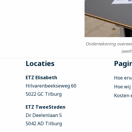
Ondertekening overeenk
(weth
Site
Locaties
Pagin
footer
ETZ Elisabeth
Hoe erv
Hilvarenbeekseweg 60
Hoe wij
5022 GC Tilburg
Kosten 
ETZ TweeSteden
Dr. Deelenlaan 5
5042 AD Tilburg