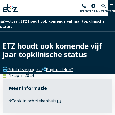
Elisabeth-
Bellen
Mijn ETZ
Zoeken
Menu
TweeSteden
Ziekenhuis
Home
Actueel
ETZ houdt ook komende vijf jaar topklinische
status
ETZ houdt ook komende vijf
jaar topklinische status
Print deze pagina
Pagina delen?
17 april 2024
Meer informatie
Topklinisch ziekenhuis