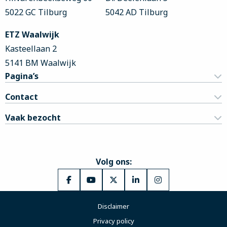
5022 GC Tilburg
5042 AD Tilburg
ETZ Waalwijk
Kasteellaan 2
5141 BM Waalwijk
Pagina’s
Contact
Vaak bezocht
Volg ons:
Ga
Ga
Ga
Ga
Ga
naar
naar
naar
naar
naar
Disclaimer
Facebook
YouTube
X
LinkedIn
Instagram
Privacy policy