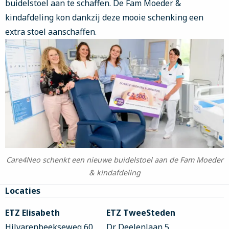
buidelstoel aan te schaffen. De Fam Moeder &
kindafdeling kon dankzij deze mooie schenking een
extra stoel aanschaffen.
Care4Neo schenkt een nieuwe buidelstoel aan de Fam Moeder
& kindafdeling
Site
Locaties
footer
ETZ Elisabeth
ETZ TweeSteden
Hilvarenbeekseweg 60
Dr. Deelenlaan 5