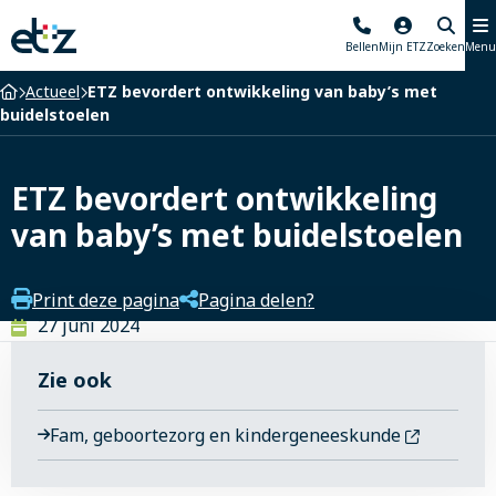
Elisabeth-
Bellen
Mijn ETZ
Zoeken
Menu
TweeSteden
Ziekenhuis
Home
Actueel
ETZ bevordert ontwikkeling van baby’s met
buidelstoelen
ETZ bevordert ontwikkeling
van baby’s met buidelstoelen
Print deze pagina
Pagina delen?
27 juni 2024
Zie ook
Fam, geboortezorg en kindergeneeskunde