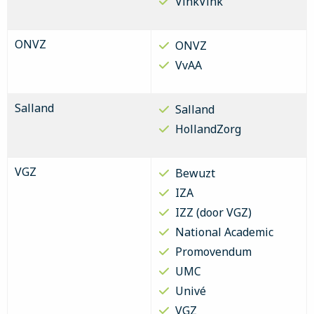
VinkVink
ONVZ
ONVZ
VvAA
Salland
Salland
HollandZorg
VGZ
Bewuzt
IZA
IZZ (door VGZ)
National Academic
Promovendum
UMC
Univé
VGZ