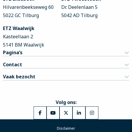
Hilvarenbeekseweg 60
Dr. Deelenlaan 5
5022 GC Tilburg
5042 AD Tilburg
ETZ Waalwijk
Kasteellaan 2
5141 BM Waalwijk
Pagina’s
Contact
Vaak bezocht
Volg ons:
Ga
Ga
Ga
Ga
Ga
naar
naar
naar
naar
naar
Disclaimer
Facebook
YouTube
X
LinkedIn
Instagram