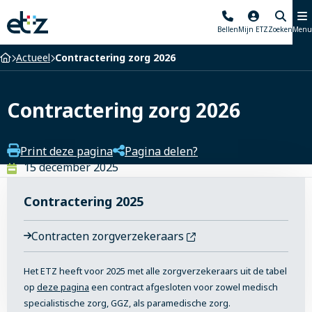
Elisabeth-
Bellen
Mijn ETZ
Zoeken
Menu
TweeSteden
Ziekenhuis
Home
Actueel
Contractering zorg 2026
Contractering zorg 2026
Print deze pagina
Pagina delen?
15 december 2025
Contractering 2025
Contracten zorgverzekeraars
Het ETZ heeft voor 2025 met alle zorgverzekeraars uit de tabel
op
deze pagina
een contract afgesloten voor zowel medisch
specialistische zorg, GGZ, als paramedische zorg.