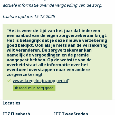
actuele informatie over de vergoeding van de zorg.
Laatste update: 15-12-2025
“Het is weer de tijd van het jaar dat iedereen
een aanbod van de eigen zorgverzekeraar krijgt.
Het is belangrijk dat je deze nieuwe verzekering
goed bekijkt. Ook als je niets aan de verzekering
wilt veranderen. De zorgverzekeraar kan
namelijk de vergoedingen en de premie
aangepast hebben. Op de website van de
overheid staat alle informatie over het
eventueel overstappen naar een andere
zorgverzekering!
www.ikregelmijnzorggoed.nl
”
Ik regel mijn zorg goed
Site
Locaties
footer
ETZ Elisabeth
ETZ TweeSteden