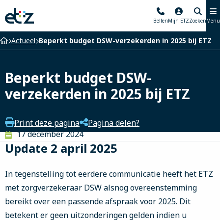
Elisabeth-
Bellen
Mijn ETZ
Zoeken
Menu
TweeSteden
Ziekenhuis
Home
Actueel
Beperkt budget DSW-verzekerden in 2025 bij ETZ
Beperkt budget DSW-
verzekerden in 2025 bij ETZ
Print deze pagina
Pagina delen?
17 december 2024
Update 2 april 2025
In tegenstelling tot eerdere communicatie heeft het ETZ
met zorgverzekeraar DSW alsnog overeenstemming
bereikt over een passende afspraak voor 2025. Dit
betekent er geen uitzonderingen gelden indien u