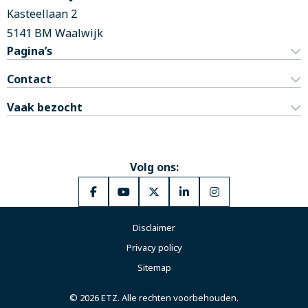
Kasteellaan 2
5141 BM Waalwijk
Pagina’s
Contact
Vaak bezocht
Volg ons:
Ga
Ga
Ga
Ga
Ga
naar
naar
naar
naar
naar
Disclaimer
Facebook
YouTube
X
LinkedIn
Instagram
Privacy policy
Sitemap
© 2026 ETZ. Alle rechten voorbehouden.